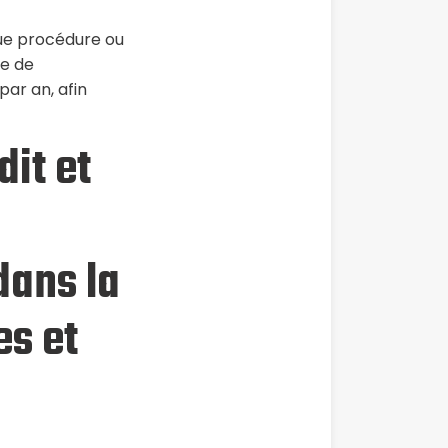
ue procédure ou
e de
par an, afin
dit et
dans la
es et