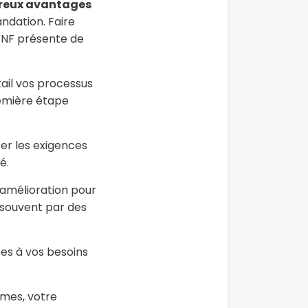
eux avantages
ndation. Faire
LVNF présente de
ail vos processus
remière étape
er les exigences
é.
’amélioration pour
t souvent par des
s à vos besoins
rmes, votre