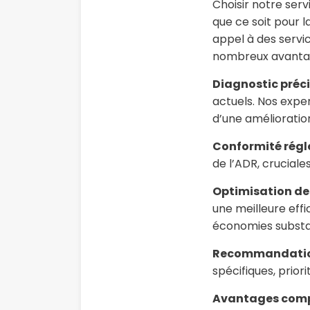
Choisir notre serv
que ce soit pour 
appel à des servi
nombreux avanta
Diagnostic préci
actuels. Nos exper
d’une amélioration
Conformité régl
de l’ADR, cruciale
Optimisation de
une meilleure eff
économies substan
Recommandation
spécifiques, prior
Avantages compé