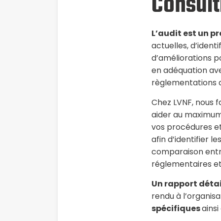
Consult
L’audit est un p
actuelles, d’identif
d’améliorations po
en adéquation ave
règlementations d
Chez LVNF, nous f
aider au maximum.
vos procédures et
afin d’identifier l
comparaison entre
réglementaires e
Un rapport détai
rendu à l’organis
spécifiques
ainsi