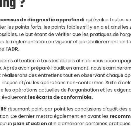
ing ?
rocessus de diagnostic approfondi
qui évalue toutes v
ier les points forts, les points faibles s’il y en a et ainsi les
ssibles. Le but étant de vérifier que les pratiques de l’org
c la réglementation en vigueur et particulièrement en f
e l’
ADR.
aisons attention à tous les détails afin de vous accompag
 Après avoir préparé l’audit en amont, nous examinerons
 réaliserons des entretiens tout en observant chaque opé
es risques et/ou les opérations non-conformes. Suite à cela,
 les opérations actuelles de l’organisation et les exigen
t évalueront
les écarts de conformités.
llé
résumant point par point les conclusions d’audit des 
ation. Ce dernier mettra également en avant les
recomm
 qu’un
plan d’action
afin d’améliorer certaines pratiques