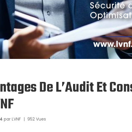
ntages De L’Audit Et Con
VNF
24
par
LVNF
|
952 Vues