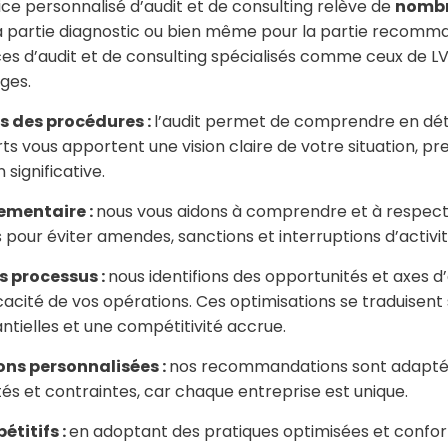
ice personnalisé d’audit et de consulting relève de
nombr
la partie diagnostic ou bien même pour la partie recomma
ces d’audit et de consulting spécialisés comme ceux de 
ges.
s des procédures :
l’audit permet de comprendre en dét
ts vous apportent une vision claire de votre situation, p
 significative.
ementaire :
nous vous aidons à comprendre et à respect
s pour éviter amendes, sanctions et interruptions d’activit
s processus :
nous identifions des opportunités et axes d
icacité de vos opérations. Ces optimisations se traduisen
tielles et une compétitivité accrue.
s personnalisées :
nos recommandations sont adaptée
ités et contraintes, car chaque entreprise est unique.
titifs :
en adoptant des pratiques optimisées et confo