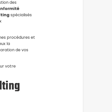
estion des
nformité
lting
spécialisés
x
ines procédures et
ux la
aration de vos
ur votre
lting