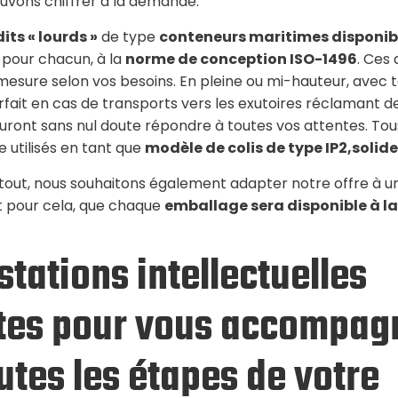
ouvons chiffrer à la demande.
ts « lourds »
de type
conteneurs maritimes disponibl
 pour chacun, à la
norme de conception ISO-1496
. Ces
-mesure selon vos besoins. En pleine ou mi-hauteur, avec 
fait en cas de transports vers les exutoires réclamant d
sauront sans nul doute répondre à toutes vos attentes. Tou
 utilisés en tant que
modèle de colis de type IP2,soli
 tout, nous souhaitons également adapter notre offre à
st pour cela, que chaque
emballage sera disponible à la
stations intellectuelles
tes pour vous accompag
utes les étapes de votre