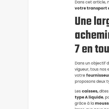
Dans cet article,
votre transport 
Une lar
achemin
7 en to
Dans un objectif d
vigueur, tous nos
votre
fournisseu
proposons deux t
Les
caisses,
dites
type A liquide
, 
grâce à la
mousse