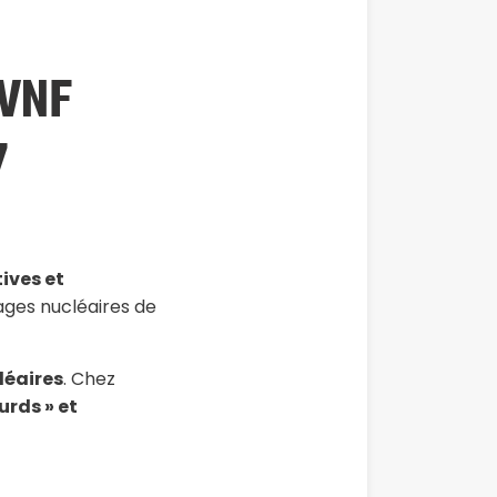
LVNF
7
ives et
lages nucléaires de
léaires
. Chez
urds » et