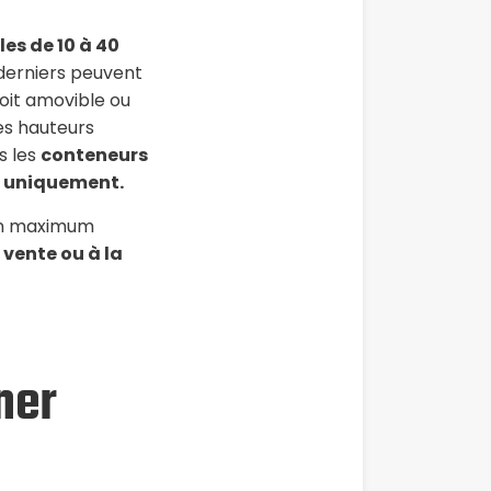
es de 10 à 40
 derniers peuvent
toit amovible ou
es hauteurs
s les
conteneurs
de uniquement.
 un maximum
 vente ou à la
ner