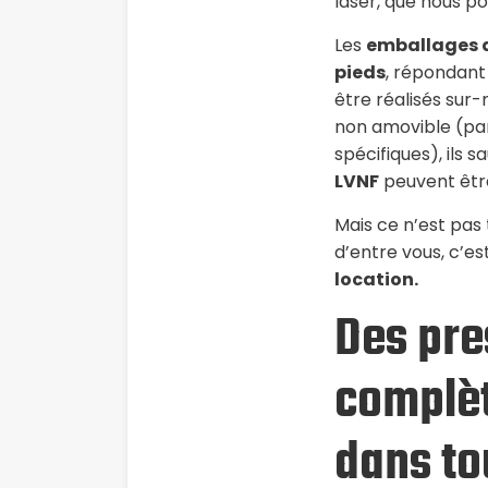
laser, que nous p
Les
emballages di
pieds
, répondant
être réalisés sur
non amovible (par
spécifiques), ils 
LVNF
peuvent être
Mais ce n’est pas
d’entre vous, c’e
location.
Des pre
complè
dans to