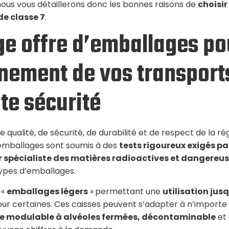
 nous vous détaillerons donc les bonnes raisons de
choisir
de classe 7
.
ge offre d’emballages po
ement de vos transport
ute sécurité
e qualité, de sécurité, de durabilité et de respect de la 
 emballages sont soumis à des
tests rigoureux exigés pa
r spécialiste des matières radioactives et dangereu
ypes d’emballages.
 «
emballages légers
»
permettant une
utilisation jusq
pour certaines. Ces caisses peuvent s’adapter à n’import
 modulable à alvéoles fermées, décontaminable
et