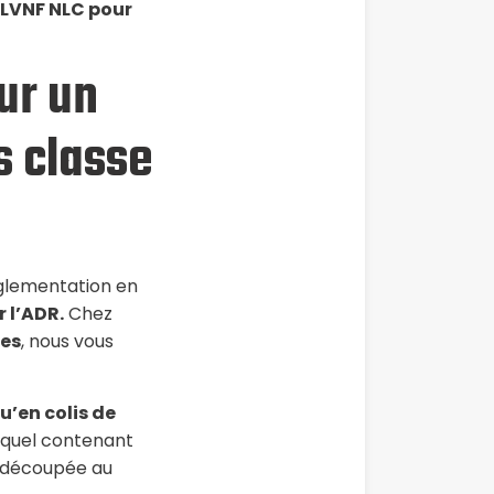
 LVNF NLC pour
ur un
s classe
réglementation en
r l’ADR.
Chez
ses
, nous vous
u’en colis de
e quel contenant
 découpée au