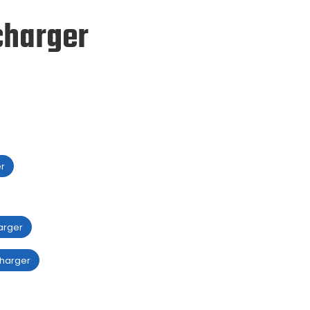
charger
r
arger
harger