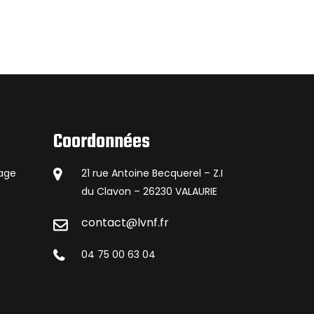
Coordonnées
lage
21 rue Antoine Becquerel – Z.I
du Clavon – 26230 VALAURIE
contact@lvnf.fr
s
04 75 00 63 04