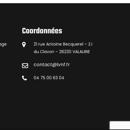
Coordonnées
lage
21 rue Antoine Becquerel – Z.I
du Clavon – 26230 VALAURIE
contact@lvnf.fr
s
04 75 00 63 04