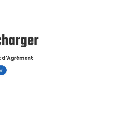
charger
at d’Agrément
er