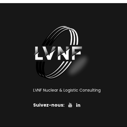
LVNF Nuclear & Logistic Consulting
Suivez-nous: