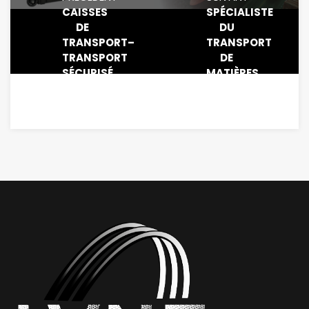
CAISSES
SPÉCIALISTE
DE
DU
TRANSPORT–
TRANSPORT
TRANSPORT
DE
SÉCURISÉ
MATIÈRES
AVEC
NUCLÉAIRES
LVNF
ET
DANGEREUSES,
FAITES
CONFIANCE
À LVNF