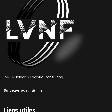
LVNF Nuclear & Logistic Consulting
Suivez-nous:
Liens utiles