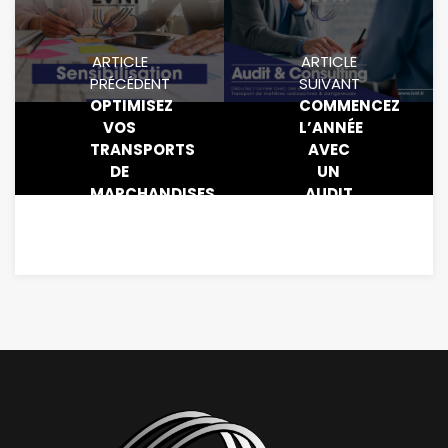
ARTICLE
ARTICLE
PRÉCÉDENT
SUIVANT
OPTIMISEZ
COMMENCEZ
VOS
L’ANNÉE
TRANSPORTS
AVEC
DE
UN
MARCHANDISES
AUDIT
RADIOACTIVES
PROFESSIONNEL
:
AVEC
SENSIBILISATION
LVNF
AU 1.3
DE
L’ADR