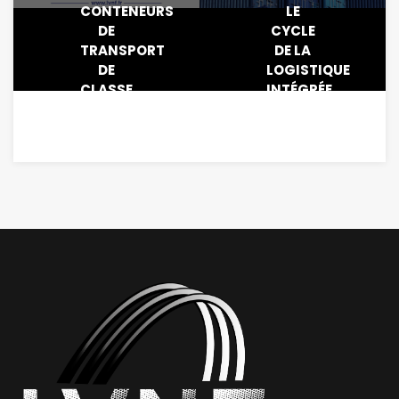
CONTENEURS
LE
DE
CYCLE
TRANSPORT
DE LA
DE
LOGISTIQUE
CLASSE
INTÉGRÉE
7 EN
DE
LOCATION
LVNF
AVEC
NLC, LA
LVNF
SOLUTION
POUR
LA
GESTION
DU
TRANSPORT
DE VOS
MATIÈRES
RADIOACTIVES
ET
DANGEREUSES