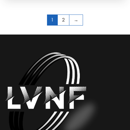
1
2
→