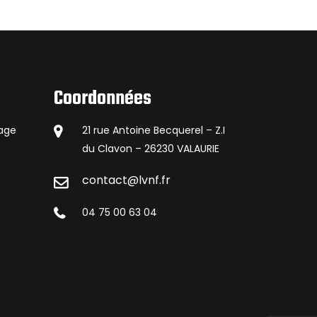
Coordonnées
lage
21 rue Antoine Becquerel – Z.I
du Clavon – 26230 VALAURIE
contact@lvnf.fr
s
04 75 00 63 04