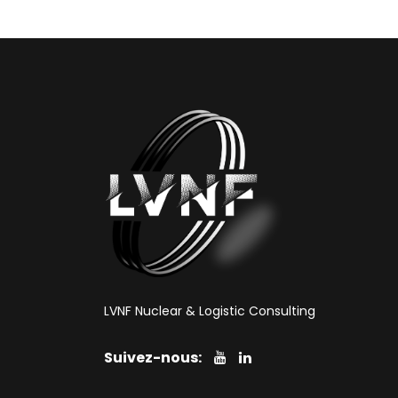
LVNF Nuclear & Logistic Consulting
Suivez-nous: