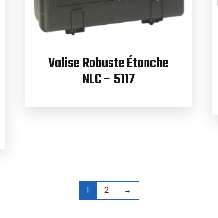
Valise Robuste Étanche
NLC – 5117
1
2
→